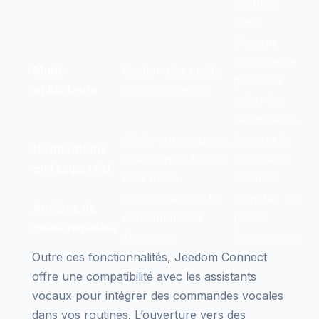
avant de
partir
Chacun
contrôle ce
Multi-
Gestion des profils
qu’il veut
utilisateurs
et droits d’accès
selon les
permissions
Alerte sur intrusion,
Assurer la
Notifications
détection de fumée,
sécurité à
en temps réel
fuite d’eau
distance
Suivi détaillé de la
Identifier les
Analyse de
consommation
postes
consommation
électrique
énergivores
Outre ces fonctionnalités, Jeedom Connect
offre une compatibilité avec les assistants
vocaux pour intégrer des commandes vocales
dans vos routines. L’ouverture vers des