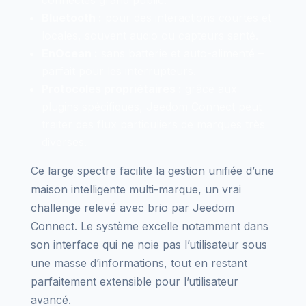
Bluetooth :
pour des interactions courtes et
locales, souvent audio ou capteurs santé.
EnOcean :
sans batterie et auto-alimenté –
parfait pour les interrupteurs.
Protocoles propriétaires :
grâce aux
plugins spécifiques, Jeedom Connect peut
traiter des flux particuliers de marques très
diverses.
Ce large spectre facilite la gestion unifiée d’une
maison intelligente multi-marque, un vrai
challenge relevé avec brio par Jeedom
Connect. Le système excelle notamment dans
son interface qui ne noie pas l’utilisateur sous
une masse d’informations, tout en restant
parfaitement extensible pour l’utilisateur
avancé.