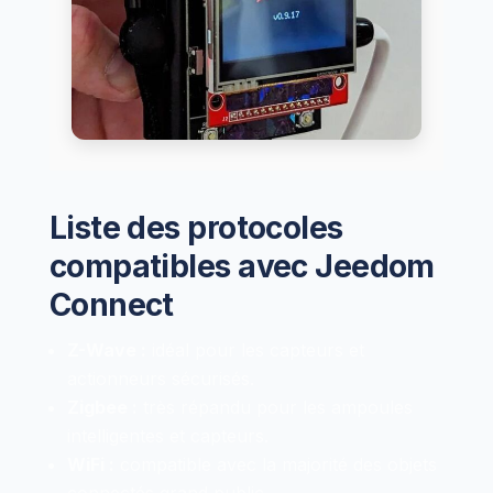
Liste des protocoles
compatibles avec Jeedom
Connect
Z-Wave :
idéal pour les capteurs et
actionneurs sécurisés.
Zigbee :
très répandu pour les ampoules
intelligentes et capteurs.
WiFi :
compatible avec la majorité des objets
connectés grand public.