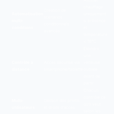
Allumer
chauffage
Création de
Automatisation
uniquement
scénarios
multi-
si présence
conditionnels
conditions
et
avancés
température
< 18°C
Éteindre
une
Contrôle à
Accès sécurisé via
veilleuse
distance
smartphone/tablette
oubliée
avant de
partir
Chacun
contrôle ce
Multi-
Gestion des profils
qu’il veut
utilisateurs
et droits d’accès
selon les