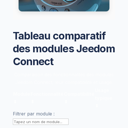
Tableau comparatif
des modules Jeedom
Connect
Comparaison des fonctionnalités des modules
Jeedom Connect, leur compatibilité et usage.
Usage
Module
Fonctionnalité
Compatibilité
typique
⬍
⬍
⬍
⬍
Filtrer par module :