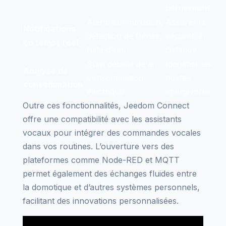
permissions
Alerte sur intrusion,
Assurer la
Notifications
détection de fumée,
sécurité à
en temps réel
fuite d’eau
distance
Suivi détaillé de la
Identifier les
Analyse de
consommation
postes
consommation
électrique
énergivores
Outre ces fonctionnalités, Jeedom Connect
offre une compatibilité avec les assistants
vocaux pour intégrer des commandes vocales
dans vos routines. L’ouverture vers des
plateformes comme Node-RED et MQTT
permet également des échanges fluides entre
la domotique et d’autres systèmes personnels,
facilitant des innovations personnalisées.