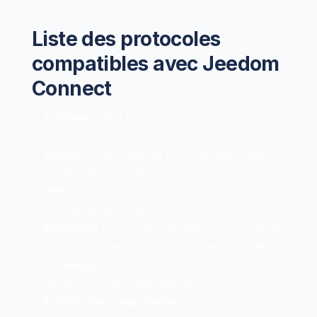
Liste des protocoles
compatibles avec Jeedom
Connect
Z-Wave :
idéal pour les capteurs et
actionneurs sécurisés.
Zigbee :
très répandu pour les ampoules
intelligentes et capteurs.
WiFi :
compatible avec la majorité des objets
connectés grand public.
Bluetooth :
pour des interactions courtes et
locales, souvent audio ou capteurs santé.
EnOcean :
sans batterie et auto-alimenté –
parfait pour les interrupteurs.
Protocoles propriétaires :
grâce aux