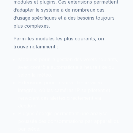
modules et plugins. Ces extensions permettent
d’adapter le système à de nombreux cas
d’usage spécifiques et à des besoins toujours
plus complexes.
Parmi les modules les plus courants, on
trouve notamment :
Modules pour la gestion des volets roulants,
avec contrôle automatique à heure fixe ou
selon la météo.
Extensions pour la surveillance vidéo
intégrée, où les caméras IP se pilotent et
renvoient des alertes directement via
Jeedom.
Plugins énergie permettant une analyse
poussée des consommations par appareil ou
par pièce.