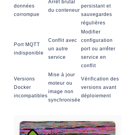
Arrêt brutal
données
persistant et
du conteneur
corrompue
sauvegardes
régulières
Modifier
Conflit avec
configuration
Port MQTT
un autre
port ou arrêter
indisponible
service
service en
conflit
Mise à jour
Versions
Vérification des
moteur ou
Docker
versions avant
image non
incompatibles
déploiement
synchronisée