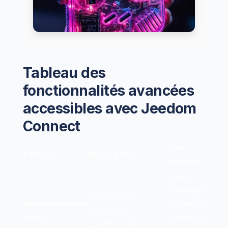
Tableau des
fonctionnalités avancées
accessibles avec Jeedom
Connect
Cas
Fonction
Description
d’usage
Allumer
chauffage
Création de
Automatisation
uniquement
scénarios
multi-
si présence
conditionnels