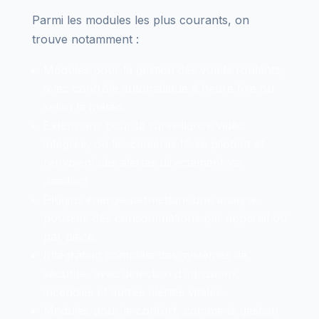
Parmi les modules les plus courants, on
trouve notamment :
Modules pour la gestion des volets roulants,
avec contrôle automatique à heure fixe ou
selon la météo.
Extensions pour la surveillance vidéo
intégrée, où les caméras IP se pilotent et
renvoient des alertes directement via
Jeedom.
Plugins énergie permettant une analyse
poussée des consommations par appareil ou
par pièce.
Intégration complète des systèmes de
sécurité, avec détection d’intrusions,
incendies et autres alertes vitales.
Modules pour le confort, comme la gestion