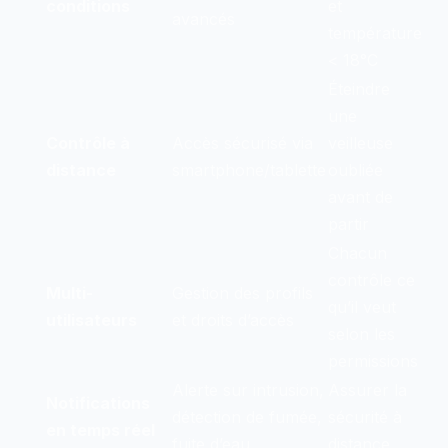
conditions
et
avancés
température
< 18°C
Éteindre
une
Contrôle à
Accès sécurisé via
veilleuse
distance
smartphone/tablette
oubliée
avant de
partir
Chacun
contrôle ce
Multi-
Gestion des profils
qu’il veut
utilisateurs
et droits d’accès
selon les
permissions
Alerte sur intrusion,
Assurer la
Notifications
détection de fumée,
sécurité à
en temps réel
fuite d’eau
distance