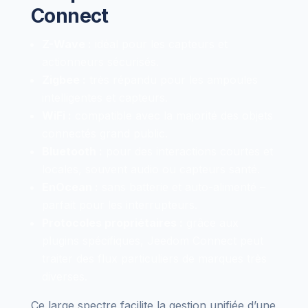
Connect
Z-Wave :
idéal pour les capteurs et
actionneurs sécurisés.
Zigbee :
très répandu pour les ampoules
intelligentes et capteurs.
WiFi :
compatible avec la majorité des objets
connectés grand public.
Bluetooth :
pour des interactions courtes et
locales, souvent audio ou capteurs santé.
EnOcean :
sans batterie et auto-alimenté –
parfait pour les interrupteurs.
Protocoles propriétaires :
grâce aux
plugins spécifiques, Jeedom Connect peut
traiter des flux particuliers de marques très
diverses.
Ce large spectre facilite la gestion unifiée d’une