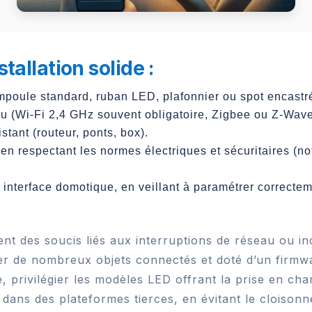
tallation solide :
 ampoule standard, ruban LED, plafonnier ou spot encastr
eau (Wi-Fi 2,4 GHz souvent obligatoire, Zigbee ou Z-Wav
tant (routeur, ponts, box).
 en respectant les normes électriques et sécuritaires (
u interface domotique, en veillant à paramétrer correctem
ent des soucis liés aux interruptions de réseau ou in
er de nombreux objets connectés et doté d’un firmwa
e, privilégier les modèles LED offrant la prise en c
on dans des plateformes tierces, en évitant le cloiso