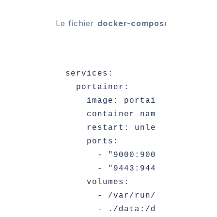
Le fichier 
docker-compose.yml
 doit e
services:

  portainer:

    image: portainer/portaine
    container_name: portainer
    restart: unless-stopped

    ports:

      - "9000:9000"

      - "9443:9443"

    volumes:

      - /var/run/docker.sock:
      - ./data:/data
