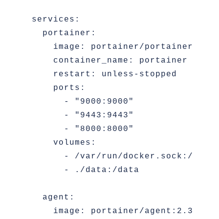
services:

  portainer:

    image: portainer/portainer-ce:2
    container_name: portainer

    restart: unless-stopped

    ports:

      - "9000:9000"

      - "9443:9443"

      - "8000:8000"

    volumes:

      - /var/run/docker.sock:/var/r
      - ./data:/data

  agent:

    image: portainer/agent:2.33.3
