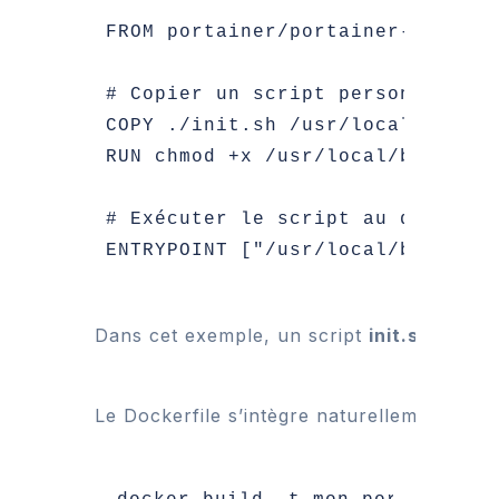
FROM portainer/portainer-ce:2.33.
# Copier un script personnalisé 
COPY ./init.sh /usr/local/bin/in
RUN chmod +x /usr/local/bin/init.
# Exécuter le script au démarrage
Dans cet exemple, un script 
init.sh
 est aj
Le Dockerfile s’intègre naturellement dans