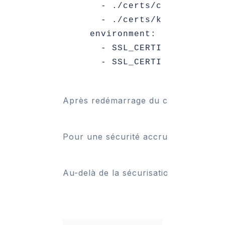
      - ./certs/cert.pem:/cer
      - ./certs/key.pem:/cert
    environment:

      - SSL_CERTIFICATE=/cert
Après redémarrage du conteneur, l’in
Pour une sécurité accrue, le port HTT
Au-delà de la sécurisation HTTPS, il 